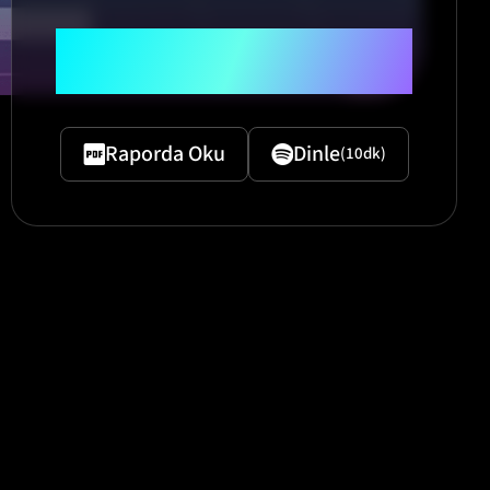
"An Economic Case For AI
Alignment"
Raporda Oku
Dinle
(10dk)