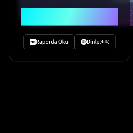
"Softtech 2026 Teknoloji
Raporu Önsöz"
Raporda Oku
Dinle
(4dk)