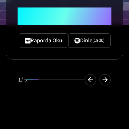
"Teknoloji Radarı ve 2026
Yılına Genel Bakış"
Raporda Oku
Dinle
(18dk)
1
/ 5