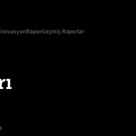
 İnovasyon
Rapor
Geçmiş Raporlar
rı