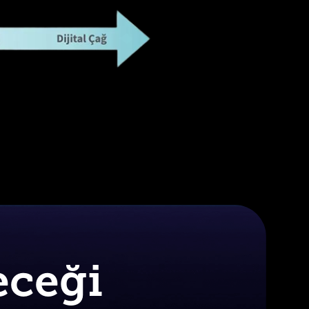
eceği