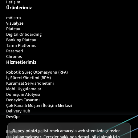
İletişim
Ürünlerimiz
mAistro
Visualyze
Plateau
Digital Onboarding
Banking Plateau
Tarım Platformu
Pazaryeri
Chronos
Hizmetlerimiz
Robotik Süreç Otomasyonu (RPA)
İş Süreci Yönetimi (BPM)
Kurumsal Servis Yönetimi
Mobil Uygulamalar
Dönüşüm Atölyesi
Deneyim Tasarımı
Çok Kanallı Müşteri İletişim Merkezi
Delivery Hub
DevOps
Deneyiminizi geliştirmek amacıyla web sitemizde çerezler
Bilgi Toplumu Hizmetleri
kullanmaktayız. Çerezler hakkında detaylı bilgi almak için
Etik İlkeler ve Çalışma Kuralları